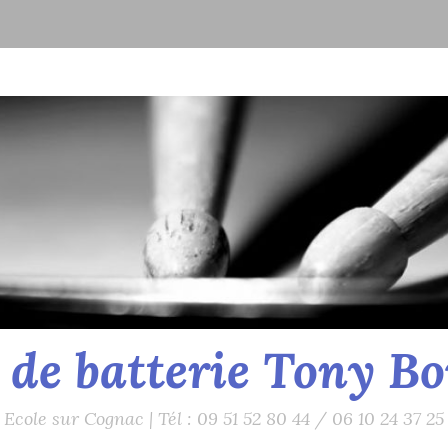
 de batterie Tony B
Ecole sur Cognac | Tél : 09 51 52 80 44 / 06 10 24 37 25