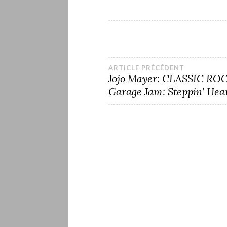
Navigation
ARTICLE PRÉCÉDENT
Jojo Mayer: CLASSIC RO
Garage Jam: Steppin’ Hea
de
l’article