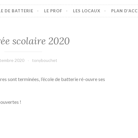
LE DE BATTERIE
LE PROF
LES LOCAUX
PLAN D’ACC
ée scolaire 2020
ptembre 2020
tonybouchet
ires sont terminées, l’école de batterie ré-ouvre ses
 ouvertes !